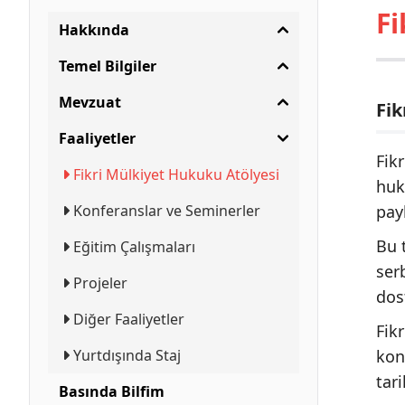
Fi
Hakkında
Temel Bilgiler
Mevzuat
Fik
Faaliyetler
Fik
Fikri Mülkiyet Hukuku Atölyesi
huk
Konferanslar ve Seminerler
pay
Bu 
Eğitim Çalışmaları
serb
Projeler
dos
Diğer Faaliyetler
Fik
Yurtdışında Staj
kon
tar
Basında Bilfim