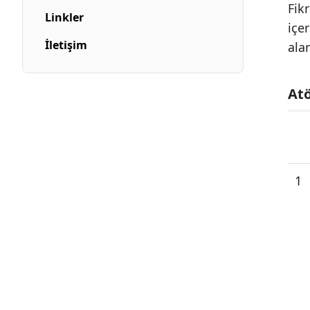
Fik
Linkler
içe
İletişim
ala
Atö
1