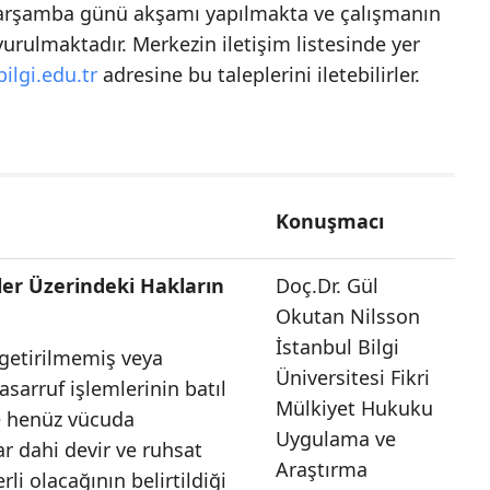
k Çarşamba günü akşamı yapılmakta ve çalışmanın
yurulmaktadır. Merkezin iletişim listesinde yer
ilgi.edu.tr
adresine bu taleplerini iletebilirler.
Konuşmacı
ler Üzerindeki Hakların
Doç.Dr. Gül
Okutan Nilsson
İstanbul Bilgi
getirilmemiş veya
Üniversitesi Fikri
sarruf işlemlerinin batıl
Mülkiyet Hukuku
e henüz vücuda
Uygulama ve
ar dahi devir ve ruhsat
Araştırma
li olacağının belirtildiği