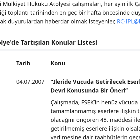
ri Mülkiyet Hukuku Atölyesi çalışmaları, her ayın il
riği toplantı tarihinden en geç bir hafta öncesinde du
rak duyurulardan haberdar olmak isteyenler,
RC-IPL@b
lye'de Tartışılan Konular Listesi
Tarih
Konu
04.07.2007
“İleride Vücuda Getirilecek Eser
Devri Konusunda Bir Öneri”
Çalışmada, FSEK’in henüz vücuda 
tamamlanmamış eserlere ilişkin ta
olacağını öngören 48. maddesi il
getirilmemiş eserlere ilişkin olsal
verilmesine dair taahhütlerin geçer