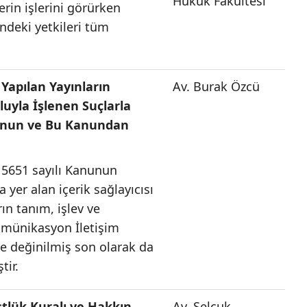
Hukuk Fakültesi
erin işlerini görürken
ndeki yetkileri tüm
 Yapılan Yayınların
Av. Burak Özcü
uyla İşlenen Suçlarla
anun ve Bu Kanundan
 5651 sayılı Kanunun
yer alan içerik sağlayıcısı
ın tanım, işlev ve
komünikasyon İletişim
ne değinilmiş son olarak da
tir.
üstlük Kuralı ve Hakkın
Av. Selçuk