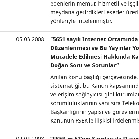
edenlerin memur, hizmetli ve işçil
meydana getirdikleri eserler üzeri
yönleriyle incelenmiştir.
05.03.2008
“5651 sayılı Internet Ortamında
Düzenlenmesi ve Bu Yayınlar Yol
Mücadele Edilmesi Hakkında K
Doğan Soru ve Sorunlar”
Anılan konu başlığı çerçevesinde,
sistematiği, bu Kanun kapsamında 
ve erişim sağlayıcısı gibi kurumlar
sorumluluklarının yanı sıra Tele
Başkanlığı’nın yapısı ve görevleri
Kanunun FSEK’le ilişkisi irdelenmiş
02.04.2008
“FSEK m.52’nin Sınırları ile Dür