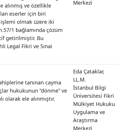
Merkezi
le alınmış ve özellikle
an eserler için biri
 işlemi olmak üzere iki
m.57/1 bağlamında çözüm
f getirilmiştir. Bu
i Legal Fikri ve Sınai
Eda Çataklar,
LL.M.
sahiplerine tanınan cayma
İstanbul Bilgi
rçlar hukukunun “dönme” ve
Üniversitesi Fikri
lı olarak ele alınmıştır.
Mülkiyet Hukuku
Uygulama ve
Araştırma
Merkezi