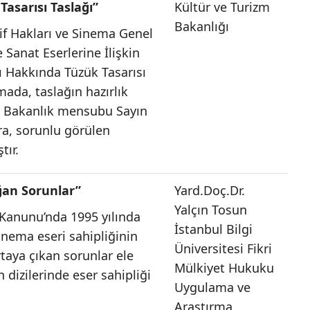
asarısı Taslağı”
Kültür ve Turizm
Bakanlığı
lif Hakları ve Sinema Genel
 Sanat Eserlerine İlişkin
rı Hakkında Tüzük Tasarısı
mada, taslağın hazırlık
ak Bakanlık mensubu Sayın
nra, sorunlu görülen
tır.
ğan Sorunlar”
Yard.Doç.Dr.
Yalçın Tosun
i Kanunu’nda 1995 yılında
İstanbul Bilgi
inema eseri sahipliğinin
Üniversitesi Fikri
taya çıkan sorunlar ele
Mülkiyet Hukuku
 dizilerinde eser sahipliği
Uygulama ve
Araştırma